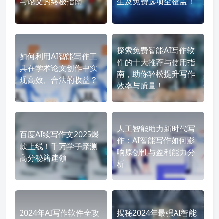
与论文的终极指南
生及免费选项全覆盖！
探索免费智能AI写作软
如何利用AI智能写作工
件的十大推荐与使用指
具在学术论文创作中实
南，助你轻松提升写作
现高效、合法的收益？
效率与质量！
人工智能助力新时代写
百度AI续写作文2025爆
作：AI智能写作如何影
款上线！千万学子亲测
响原创性与盈利能力分
高分秘籍速领
析
2024年AI写作软件全攻
揭秘2024年最强AI智能