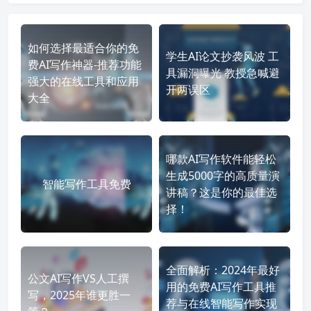
如何选择最适合你的免
学生AI论文抄袭风波 工
费AI写作神器-推荐功能
具漏洞曝光 教授急喊避
强大的在线工具和应用
开两误区
大全
哪款AI写作软件能轻松
生成5000字的高质量演
智能写作工具免费
讲稿？这是你的最佳选
择！
全面解析：2024年最好
公文AI写作VS人工撰
用的免费AI写作工具推
写，2025年谁更胜一
荐与在线智能写作实现