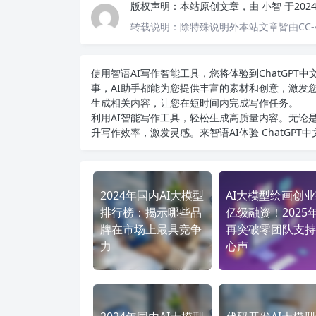
版权声明：
本站原创文章，由
小智
于202
转载说明：
除特殊说明外本站文章皆由CC-
使用智语
AI写作
智能工具，您将体验到ChatGP
事，AI助手都能为您提供丰富的素材和创意，激发
生成相关内容，让您在短时间内完成写作任务。
利用AI智能写作工具，轻松生成高质量内容。无论是
升写作效率，激发灵感。来智语AI体验
ChatGPT
2024年国内AI大模型
AI大模型绘画创
排行榜：揭示哪些品
亿级融资！2025
牌在市场上最具竞争
再突破零团队支持
力
心声