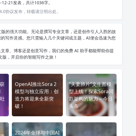
4-12-21发表，共计1036字。
4.0协议发布，转载请注明出处。
T中文版的强大功能。无论是撰写专业文章，还是创作引人入胜的故
您的写作灵感。您只需输入几个关键词或主题，AI便会迅速为您
文章、博客还是创意写作，我们的免费 AI 助手都能帮助你提
中文版
，开启你的智能写作之旅！
业获
OpenAI推出Sora 2
“夫妻肺片”文生图模
年
模型与独立应用：创
型上线！探索Sora同
吐
造力将迎来全新突
款架构的魅力 – 今日
破！
头条
2024年全球与中国AI