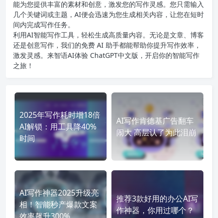
能为您提供丰富的素材和创意，激发您的写作灵感。您只需输入
几个关键词或主题，AI便会迅速为您生成相关内容，让您在短时
间内完成写作任务。
利用AI智能写作工具，轻松生成高质量内容。无论是文章、博客
还是创意写作，我们的免费 AI 助手都能帮助你提升写作效率，
激发灵感。来智语AI体验
ChatGPT中文版
，开启你的智能写作
之旅！
2025年写作耗时增18倍
AI写作肯德基广告翻车
AI解锁：用工具降40%
闹大 高层认了为此泪崩
时间
AI写作神器2025升级亮
推荐3款好用的办公AI写
相！智能秒产爆款文案
作神器，你用过哪个？
效率飙升300%