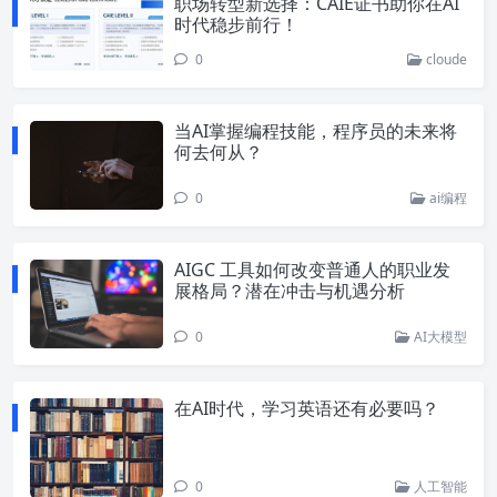
职场转型新选择：CAIE证书助你在AI
时代稳步前行！
0
cloude
当AI掌握编程技能，程序员的未来将
何去何从？
0
ai编程
AIGC 工具如何改变普通人的职业发
展格局？潜在冲击与机遇分析
0
AI大模型
在AI时代，学习英语还有必要吗？
0
人工智能