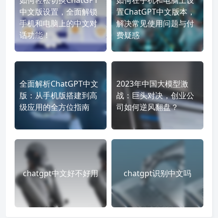
如何轻松切换ChatGPT
如何在手机和电脑上设
中文版设置，全面解锁
置ChatGPT中文版本，
手机和电脑上的中文对
解决常见使用问题与付
话功能！
费疑惑
全面解析ChatGPT中文
2023年中国大模型激
版：从手机版搭建到高
战：巨头对决，创业公
级应用的全方位指南
司如何逆风翻盘？
chatgpt中文好不好用
chatgpt识别中文吗