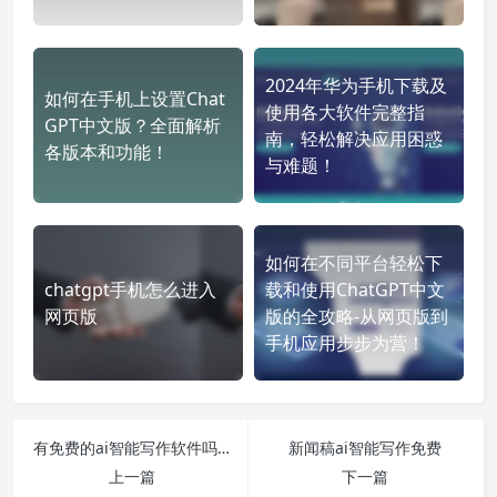
2024年华为手机下载及
如何在手机上设置Chat
使用各大软件完整指
GPT中文版？全面解析
南，轻松解决应用困惑
各版本和功能！
与难题！
如何在不同平台轻松下
chatgpt手机怎么进入
载和使用ChatGPT中文
网页版
版的全攻略-从网页版到
手机应用步步为营！
有免费的ai智能写作软件吗知乎
新闻稿ai智能写作免费
上一篇
下一篇