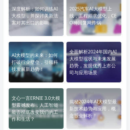
深度解析：如何训练AI
2025汽车AI大模型上
大模型，并探讨美新法
线，工程师求优化，CE
案对其出口的影响
O神回复网炸锅
全面解析2024年国内AI
AI大模型的未来：如何
大模型现状与未来发展
打破行业壁垒，引领科
趋势，发掘优秀上市公
技发展新趋势！
司与应用场景
文心一言ERNIE 3.0大模
揭秘2024年AI大模型最
型震撼发布，人工智能
新技术趋势与应用，概
能否彻底改变我们的工
念股全解析！
作和生活？