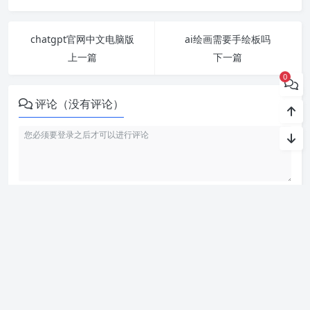
chatgpt官网中文电脑版
ai绘画需要手绘板吗
上一篇
下一篇
0
评论（没有评论）
利用智语
AI写作
工具，轻松生成高质量内容。无论是文章、博客
还是创意写作，我们的免费 AI 助手都能帮助你提升写作效ai
率，激发灵感。来智语AI体验
ChatGPT中文版
，开启你的智能ai
写作之旅！