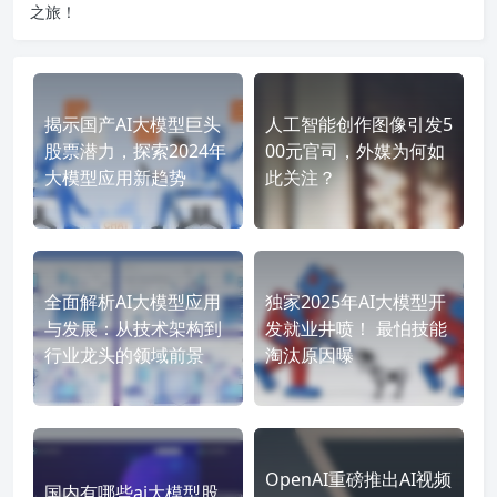
之旅！
揭示国产AI大模型巨头
人工智能创作图像引发5
股票潜力，探索2024年
00元官司，外媒为何如
大模型应用新趋势
此关注？
全面解析AI大模型应用
独家2025年AI大模型开
与发展：从技术架构到
发就业井喷！ 最怕技能
行业龙头的领域前景
淘汰原因曝
OpenAI重磅推出AI视频
国内有哪些ai大模型股