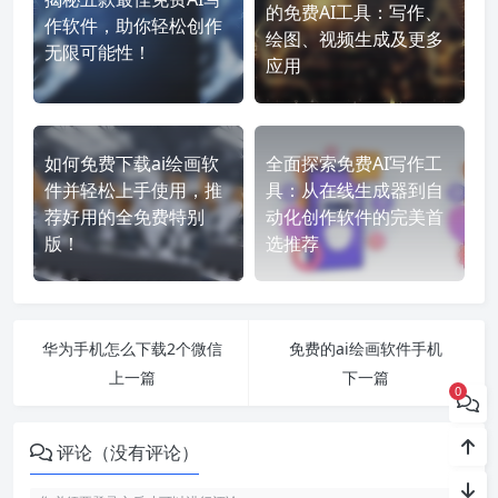
的免费AI工具：写作、
作软件，助你轻松创作
绘图、视频生成及更多
无限可能性！
应用
如何免费下载ai绘画软
全面探索免费AI写作工
件并轻松上手使用，推
具：从在线生成器到自
荐好用的全免费特别
动化创作软件的完美首
版！
选推荐
华为手机怎么下载2个微信
免费的ai绘画软件手机
上一篇
下一篇
0
评论（没有评论）