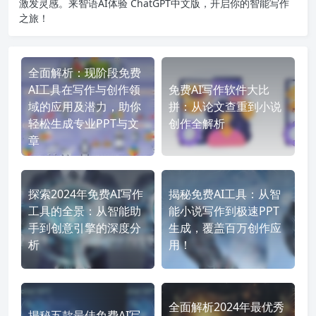
激发灵感。来智语AI体验
ChatGPT中文版
，开启你的智能写作
之旅！
全面解析：现阶段免费
AI工具在写作与创作领
免费AI写作软件大比
域的应用及潜力，助你
拼：从论文查重到小说
轻松生成专业PPT与文
创作全解析
章
探索2024年免费AI写作
揭秘免费AI工具：从智
工具的全景：从智能助
能小说写作到极速PPT
手到创意引擎的深度分
生成，覆盖百万创作应
析
用！
全面解析2024年最优秀
揭秘五款最佳免费AI写