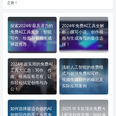
之旅！
探索2024年最具潜力的
2024年免费AI工具全解
免费AI工具大全：智能
析：撰写小说、创作视
写作、绘图与视频生成
频与生成海报的最佳选
神器推荐
择！
2024年超实用的免费AI
浅析人工智能的收费模
工具大汇总：写作、作
式与超强免费AI写作、
曲、绘画应有尽有，让
视频生成软件的崛起及
你轻松搞定创作与办
实际应用案例
公！
如何选择最适合你的AI
2025 年 8 款顶尖免费 A
智能写作助手？推荐免
I 配音软件实测：轻松满