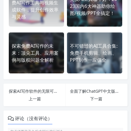
费AI写作工具与视频生
23国内6大神器助你绘
成软件，提升创作效率
图/视频/PPT全搞定！
与灵感
探索免费AI写作的未
不可错过的AI工具合集:
来：顶尖工具、应用案
免费手机剪辑、绘画、
例与版权问题全解析
PPT制作一应俱全
探索AI写作软件的无限可能：最强实用免费工具推荐与使用指南
全面了解ChatGPT中文版：从官网入口到设置中文模式的详细指南！
上一篇
下一篇
评论（没有评论）