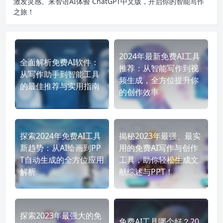
激发灵感。来智语AI体验
ChatGPT中文版
，开启你的智能写作
之旅！
2024年最新免费AI工具
全面解析免费AI软件：
推荐：从智能写作到视
从写作助手到智能工具
频生成，全方位提升你
的最佳推荐与实用指南
的创作效率
探索2024年免费AI工具
揭秘2023年最强、最实
新趋势：从AI绘画到PP
用的免费AI写作与创作
T自动生成的全方位应用
工具，助你轻松生成文
解析
献综述与PPT！
探索2023年最强大的免
免费AI工具哪个好？20