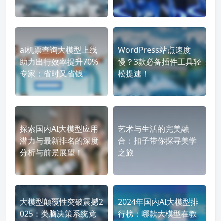
ai机票查询大模型上线
WordPress站点速度
助力出行效率提升70%
慢？3款必备插件工具轻
专家：省时又省钱
松提速！
探索国内AI大模型应用
艺术与生活的完美融
潜力与最新排名的深度
合：扣子带你探寻美学
分析与前景展望！
之旅
大模型颠覆性突破震撼2
2024年国内AI大模型排
025：类脑决策系统竟
行榜：哪款大模型在教