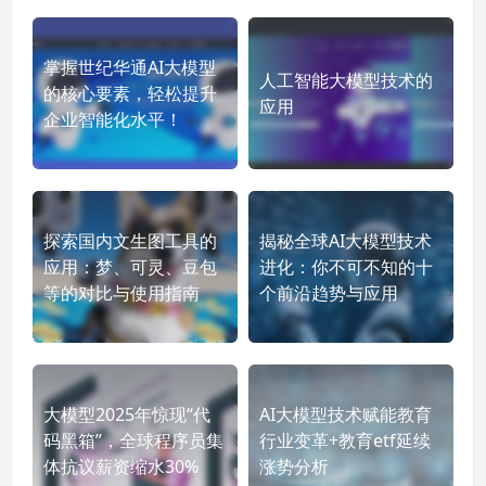
掌握世纪华通AI大模型
人工智能大模型技术的
的核心要素，轻松提升
应用
企业智能化水平！
探索国内文生图工具的
揭秘全球AI大模型技术
应用：梦、可灵、豆包
进化：你不可不知的十
等的对比与使用指南
个前沿趋势与应用
大模型2025年惊现“代
AI大模型技术赋能教育
码黑箱”，全球程序员集
行业变革+教育etf延续
体抗议薪资缩水30%
涨势分析