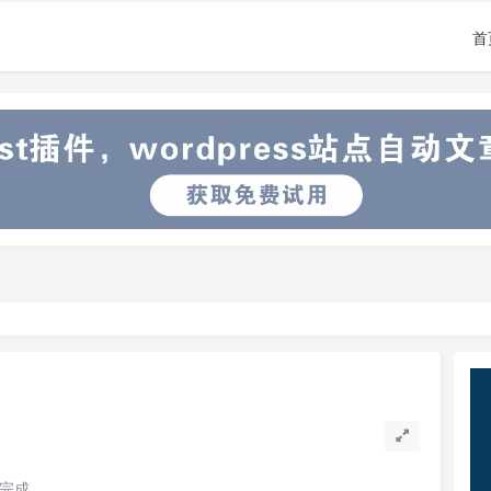
首
读完成。