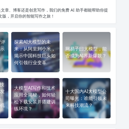
文章、博客还是创意写作，我们的免费 AI 助手都能帮助你提
中文版
，开启你的智能写作之旅！
型评
探索AI大模型的未
示
来：从阿里到小米，
网易子曰大模型，能
揭示中国科技巨头如
否成为AI界新爆款？
何引领行业变革
型技
大模型AI写作和技术
发
十大国内AI大模型公
应用全揭秘，如何轻
最
司曝光：谁能引领未
松下载安装并搭建训
机
来科技潮流？
练环境？