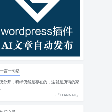
一言一句话
便分开，羁绊仍然是存在的，这就是所谓的家
。
-「
CLANNAD
」
热门文章