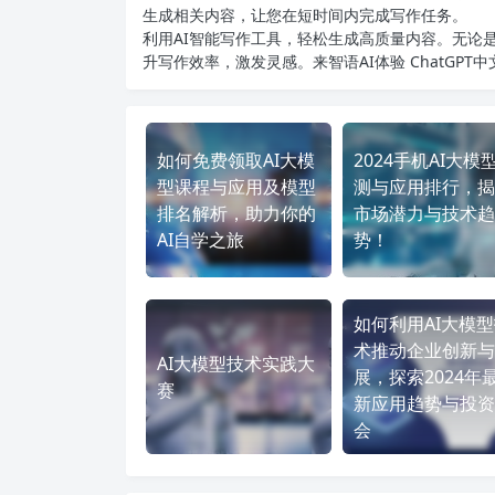
生成相关内容，让您在短时间内完成写作任务。
利用AI智能写作工具，轻松生成高质量内容。无论是
升写作效率，激发灵感。来智语AI体验
ChatGPT
如何免费领取AI大模
2024手机AI大模
型课程与应用及模型
测与应用排行，揭
排名解析，助力你的
市场潜力与技术趋
AI自学之旅
势！
如何利用AI大模
术推动企业创新与
AI大模型技术实践大
展，探索2024年
赛
新应用趋势与投资
会