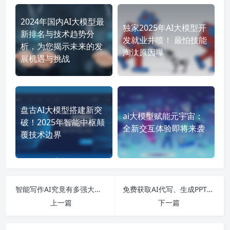
2024年国内AI大模型最
独家2025年AI大模型开
新排名与技术趋势分
发就业井喷！ 最怕技能
析，为您揭示未来的发
淘汰原因曝
展机遇与挑战
盘古AI大模型搭建新突
ai大模型赋能元宇宙：
破！2025年智能中枢颠
全新交互体验即将来袭
覆技术边界
智能写作AI究竟有多强大？-探索AI在线写作工具的优势与应用技巧
免费获取AI代写、生成PPT和绘图工具的终极指南-一步到位的AI应用技巧与资源分享
上一篇
下一篇