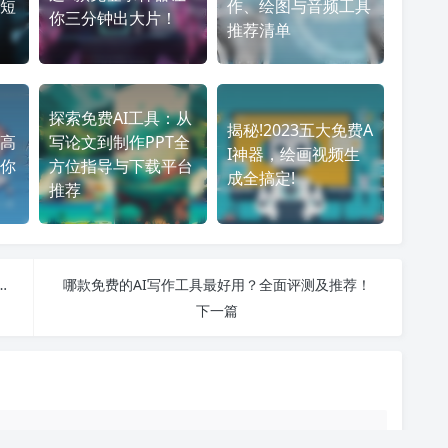
短
作、绘图与音频工具
你三分钟出大片！
推荐清单
探索免费AI工具：从
揭秘!2023五大免费A
高
写论文到制作PPT全
I神器，绘画视频生
你
方位指导与下载平台
成全搞定!
推荐
视：从技术现状到应用前景的深度解析与行业机遇探索
哪款免费的AI写作工具最好用？全面评测及推荐！
下一篇