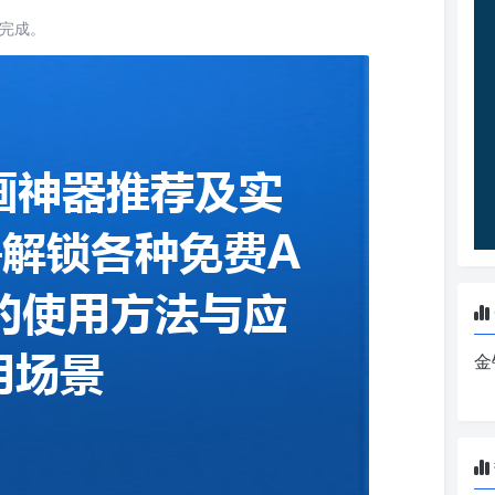
读完成。
金