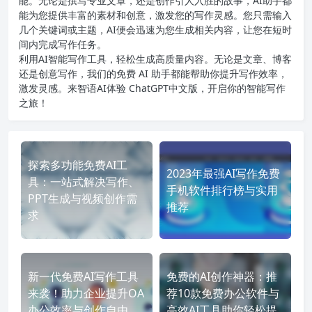
能。无论是撰写专业文章，还是创作引人入胜的故事，AI助手都
能为您提供丰富的素材和创意，激发您的写作灵感。您只需输入
几个关键词或主题，AI便会迅速为您生成相关内容，让您在短时
间内完成写作任务。
利用AI智能写作工具，轻松生成高质量内容。无论是文章、博客
还是创意写作，我们的免费 AI 助手都能帮助你提升写作效率，
激发灵感。来智语AI体验
ChatGPT中文版
，开启你的智能写作
之旅！
探索多功能免费AI工
2023年最强AI写作免费
具：一站式解决写作、
手机软件排行榜与实用
PPT生成与视频创作需
推荐
求
新一代免费AI写作工具
免费的AI创作神器：推
来袭！助力企业提升OA
荐10款免费办公软件与
办公效率与创作自由，
高效AI工具助你轻松提