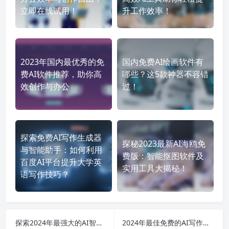
立即在线试用！
升工作效率！
2023年国内最优秀的免
国内免费AI绘画软件有
费AI软件推荐，助你高
哪些？这5款神器不容错
效创作与办公
过！
探索免费AI写作生成器
探秘2023最新AI海鸥免
与智能助手：如何利用
费版：智能抠图软件及
百度AI平台提升大学英
实用工具大揭秘！
语写作技巧？
探索2024年最强大的AI智能写作工具：免登录、免费与破解版全解析！
2024年最佳免费的AI写作助手推荐：解锁你的创作潜力与灵感