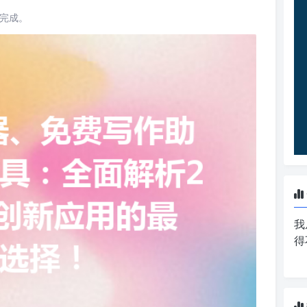
读完成。
我
得