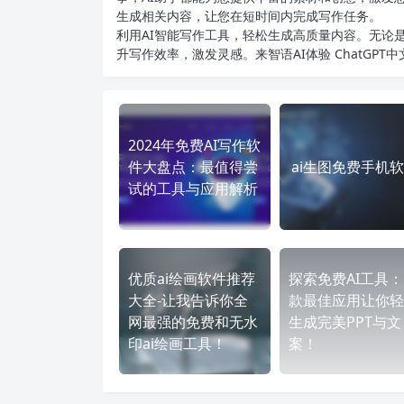
生成相关内容，让您在短时间内完成写作任务。
利用AI智能写作工具，轻松生成高质量内容。无论是
升写作效率，激发灵感。来智语AI体验
ChatGPT
2024年免费AI写作软
件大盘点：最值得尝
ai生图免费手机
试的工具与应用解析
优质ai绘画软件推荐
探索免费AI工具：
大全-让我告诉你全
款最佳应用让你轻
网最强的免费和无水
生成完美PPT与文
印ai绘画工具！
案！