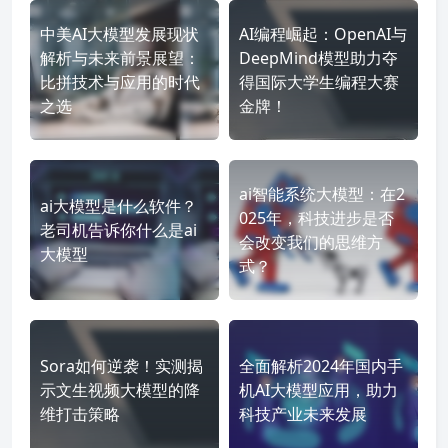
中美AI大模型发展现状
AI编程崛起：OpenAI与
解析与未来前景展望：
DeepMind模型助力夺
比拼技术与应用的时代
得国际大学生编程大赛
之选
金牌！
ai智能系统大模型：在2
ai大模型是什么软件？
025年，科技进步是否
老司机告诉你什么是ai
会改变我们的思维方
大模型
式？
Sora如何逆袭！实测揭
全面解析2024年国内手
示文生视频大模型的降
机AI大模型应用，助力
维打击策略
科技产业未来发展