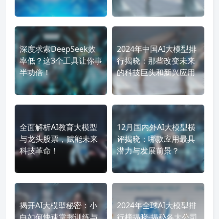
深度求索DeepSeek效
2024年中国AI大模型排
率低？这3个工具让你事
行揭晓：那些改变未来
半功倍！
的科技巨头和新兴应用
全面解析AI教育大模型
12月国内外AI大模型横
与龙头股票，赋能未来
评揭晓：哪款应用最具
科技革命！
潜力与发展前景？
揭开AI大模型秘密：小
2024年全球AI大模型排
白如何快速掌握训练与
行榜揭晓-揭秘各大公司