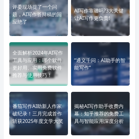
评委现场提了一个问
AI写作靠谱吗?3大关键
题，AI写作答辩稿的回
让AI写作更负责!
应绝了
全面解析2024年AI写作
工具与应用：哪个软件
“通义千问：AI助手的智
更好用、实用免费软件
能写作”
推荐与使用技巧！
番茄写作AI助新人作家
揭秘AI写作助手收费内
破纪录！三月完成首作
幕：知乎推荐的免费工
斩获2025年度文学大奖
具与智能应用深度分析