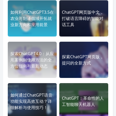
如何利用ChatGPT3.5在
ChatGPT网页版中文，
农业与翻译领域开拓就
打破语言障碍的智能对
业新方向和应用前景
话工具
探索ChatGPT4.0：从应
探索ChatGPT网页版，
用案例到使用方法的全
提问的全新方式
方位指南与最新动态
如何通过ChatGPT语音
ChatGPT：革命性的人
功能实现高效互动？详
工智能聊天机器人
细解析与使用技巧！