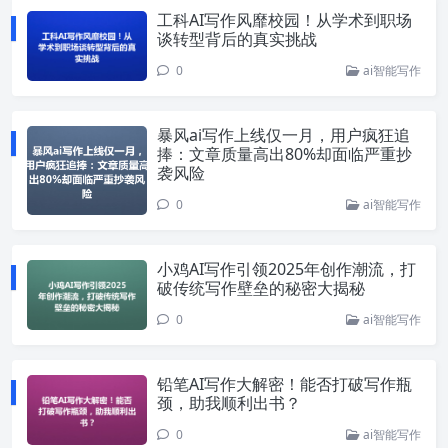
工科AI写作风靡校园！从学术到职场
谈转型背后的真实挑战
0
ai智能写作
暴风ai写作上线仅一月，用户疯狂追
捧：文章质量高出80%却面临严重抄
袭风险
0
ai智能写作
小鸡AI写作引领2025年创作潮流，打
破传统写作壁垒的秘密大揭秘
0
ai智能写作
铅笔AI写作大解密！能否打破写作瓶
颈，助我顺利出书？
0
ai智能写作