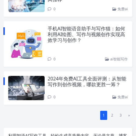
0
免费ai
手机AI智能语音助手与写作猫：如何
利用AI绘图、写作与视频创作实现高
效学习与创作？
0
ai智能写作
2024年免费AI工具全面评测：从智能
写作到创作视频，哪款更胜一筹？
0
免费ai
1
2
3
»
利用智语
AI写作
工具，轻松生成高质量内容。无论是文章、博客