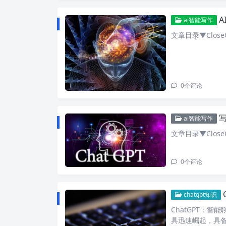
ai智能写作
文章目录▼CloseO
0
个评论
写
ai智能写作
文章目录▼CloseO
0
个评论
chatgpt知识
ChatGPT：智
具迅速崛起，具