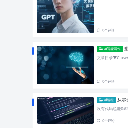
0
个评论
党
ai智能写作
文章目录▼CloseO
0
个评论
从零
ai编程
没有代码也能&#2
0
个评论