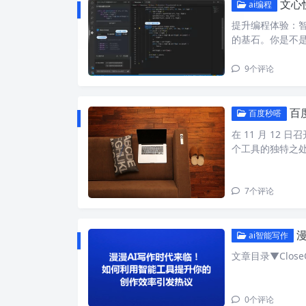
文心
ai编程
提升编程体验：
的基石。你是不
9
个评论
百
百度秒嗒
在 11 月 12
个工具的独特之
7
个评论
漫
ai智能写作
文章目录▼CloseO
0
个评论