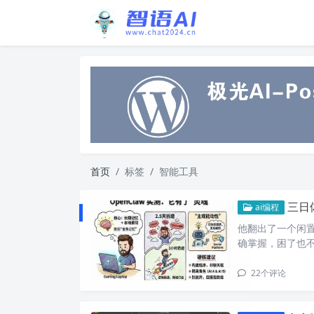
首页
标签
智能工具
三日体
ai编程
他翻出了一个闲
确掌握，困了也
22
个评论