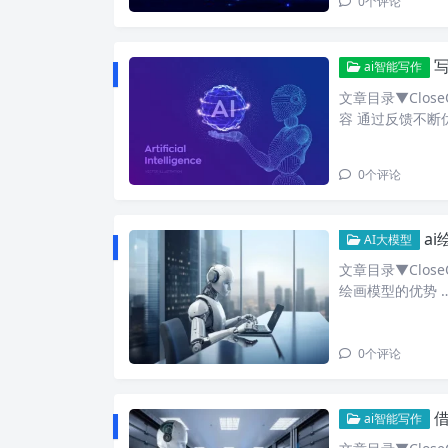
0
个评论
ai智能写作
文章目录▼Clos
容 通过反馈不断
0
个评论
a
AI大模型
文章目录▼Close
绘画模型的优势 
0
个评论
借
ai智能写作