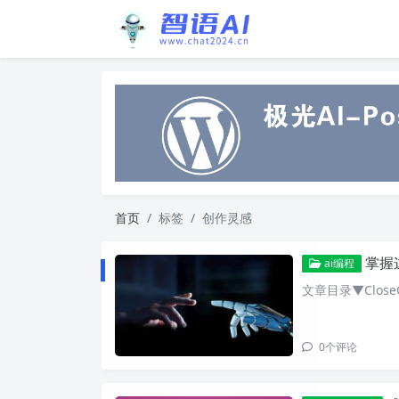
首页
标签
创作灵感
掌握这
ai编程
文章目录▼CloseO
0
个评论