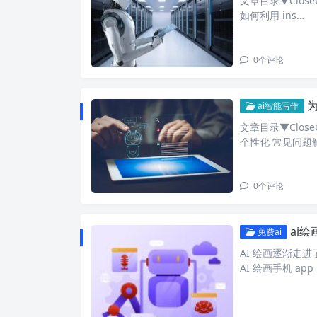
文章目录▼Close
如何利用 ins…
0
个评论
为
ai智能写作
文章目录▼Clos
个性化 常见问题解
0
个评论
ai绘
免费ai
AI 绘画逐渐走
AI 绘画手机 ap