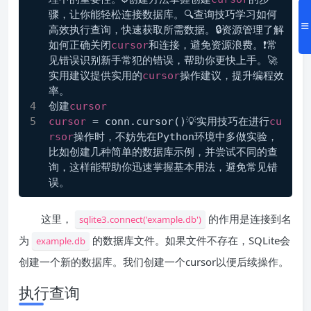
骤，让你能轻松连接数据库。🔍查询技巧学习如何
高效执行查询，快速获取所需数据。🔒资源管理了解
如何正确关闭
cursor
和连接，避免资源浪费。❗常
见错误识别新手常犯的错误，帮助你更快上手。🚀
实用建议提供实用的
cursor
操作建议，提升编程效
率。
创建
cursor
cursor
=
 conn.cursor()💡实用技巧在进行
cu
rsor
操作时，不妨先在Python环境中多做实验，
比如创建几种简单的数据库示例，并尝试不同的查
询，这样能帮助你迅速掌握基本用法，避免常见错
误。
这里，
的作用是连接到名
sqlite3.connect('example.db')
为
的数据库文件。如果文件不存在，SQLite会
example.db
创建一个新的数据库。我们创建一个cursor以便后续操作。
执行查询