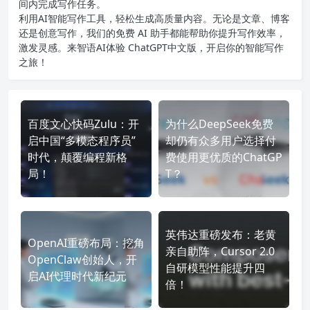
间内完成写作任务。
利用AI智能写作工具，轻松生成高质量内容。无论是文章、博客
还是创意写作，我们的免费 AI 助手都能帮助你提升写作效率，
激发灵感。来智语AI体验
ChatGPT中文版
，开启你的智能写作
之旅！
百度文心快码Zulu：开
为什么DeepSeek免费
启中国“多模态程序员”
却仍有众多用户选择付
时代，颠覆编程新格
费使用更优质的ChatGP
局！
T？
英伟达重磅发布：老黄
OpenAI重磅布局：挖角
亲自助阵，Cursor 2.0
OpenClaw创始人，开
自研模型性能提升四
启AI代理时代新纪元
倍！