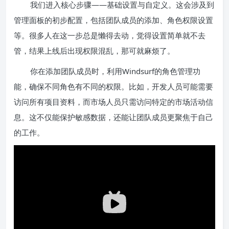
我们进入核心步骤——基础设置与自定义。这会涉及到
管理面板的初步配置，包括团队成员的添加、角色权限设置
等。很多人在这一步总是懒得去动，觉得设置简单就不去
管，结果上线后出现权限混乱，那可就麻烦了。
你在添加团队成员时，利用Windsurf的角色管理功
能，确保不同角色有不同的权限。比如，开发人员可能需要
访问所有项目资料，而市场人员只需访问特定的市场活动信
息。这不仅能保护敏感数据，还能让团队成员更聚焦于自己
的工作。