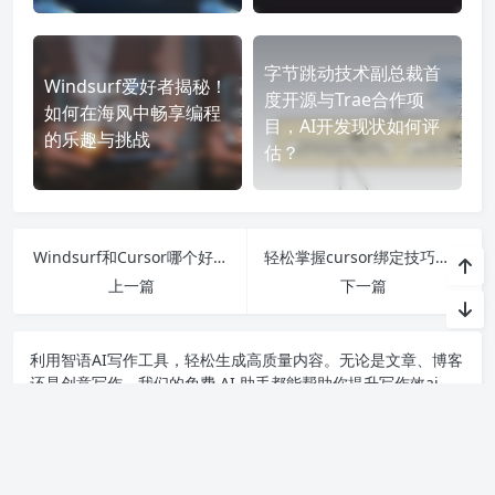
字节跳动技术副总裁首
Windsurf爱好者揭秘！
度开源与Trae合作项
如何在海风中畅享编程
目，AI开发现状如何评
的乐趣与挑战
估？
Windsurf和Cursor哪个好？2025年你该如何选择？
轻松掌握cursor绑定技巧，让你的编程效率提升不是梦
上一篇
下一篇
利用智语
AI写作
工具，轻松生成高质量内容。无论是文章、博客
还是创意写作，我们的免费 AI 助手都能帮助你提升写作效ai
率，激发灵感。来智语AI体验
ChatGPT中文版
，开启你的智能ai
写作之旅！