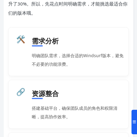
升了30%。所以，先花点时间明确需求，才能挑选最适合你
们的版本哦。
🛠️
需求分析
明确团队需求，选择合适的Windsurf版本，避免
不必要的功能浪费。
🔗
资源整合
搭建基础平台，确保团队成员的角色和权限清
晰，提高协作效率。