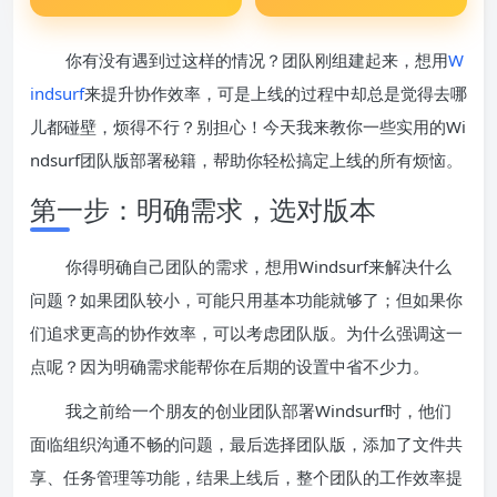
你有没有遇到过这样的情况？团队刚组建起来，想用
W
indsurf
来提升协作效率，可是上线的过程中却总是觉得去哪
儿都碰壁，烦得不行？别担心！今天我来教你一些实用的Wi
ndsurf团队版部署秘籍，帮助你轻松搞定上线的所有烦恼。
第一步：明确需求，选对版本
你得明确自己团队的需求，想用Windsurf来解决什么
问题？如果团队较小，可能只用基本功能就够了；但如果你
们追求更高的协作效率，可以考虑团队版。为什么强调这一
点呢？因为明确需求能帮你在后期的设置中省不少力。
我之前给一个朋友的创业团队部署Windsurf时，他们
面临组织沟通不畅的问题，最后选择团队版，添加了文件共
享、任务管理等功能，结果上线后，整个团队的工作效率提