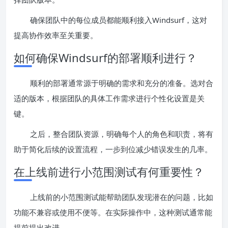
确保团队中的每位成员都能顺利接入Windsurf，这对
提高协作效率至关重要。
如何确保Windsurf的部署顺利进行？
顺利的部署通常源于明确的需求和充分的准备。选对合
适的版本，根据团队的具体工作需求进行个性化设置是关
键。
之后，整合团队资源，明确每个人的角色和职责，将有
助于简化后续的设置流程，一步到位减少错误发生的几率。
在上线前进行小范围测试有何重要性？
上线前的小范围测试能帮助团队发现潜在的问题，比如
功能不兼容或使用不便等。在实际操作中，这种测试通常能
提前提出改进