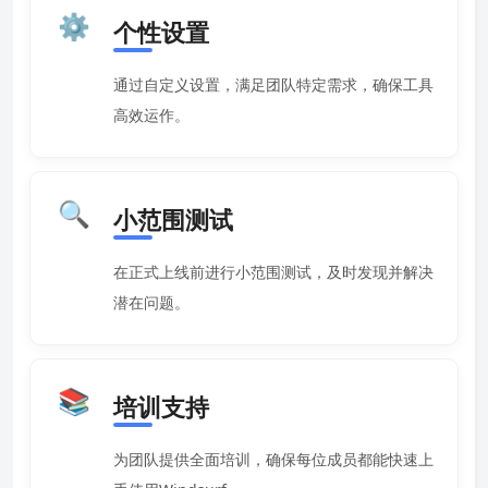
⚙️
个性设置
通过自定义设置，满足团队特定需求，确保工具
高效运作。
🔍
小范围测试
在正式上线前进行小范围测试，及时发现并解决
潜在问题。
📚
培训支持
为团队提供全面培训，确保每位成员都能快速上