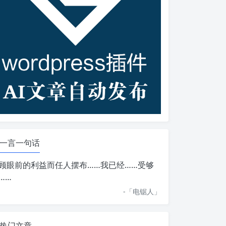
一言一句话
顾眼前的利益而任人摆布……我已经……受够
……
-「
电锯人
」
热门文章