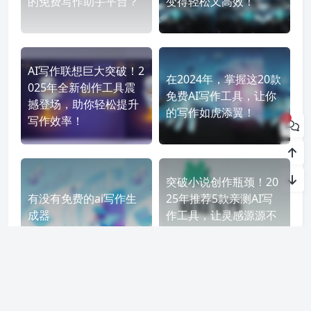
的免费写作助手平台？
变得轻松又高效！
AI写作联想巨大突破！2
在2024年，掌握这20款
025年全新创作工具震
免费AI写作工具，让你
撼登场，助你轻松提升
的写作如虎添翼！
0
写作效率！
突破小说创作瓶颈！20
有没有免费的ai写作生
25年推荐5款亲测AI写
成器
作工具，让灵感源源不
断！
讯飞星火如何助你轻松实现AI写作梦想！ 快来体验智能创作的魅力
如何判断你的文章是否是AI创作？妙招揭秘让你轻松辨识真伪！