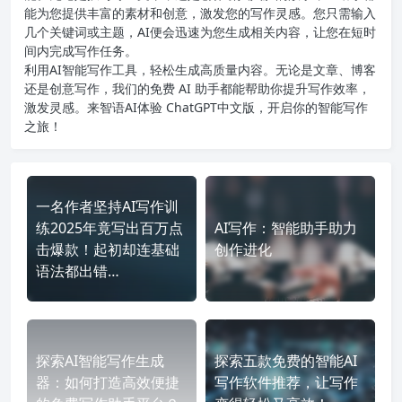
能为您提供丰富的素材和创意，激发您的写作灵感。您只需输入
几个关键词或主题，AI便会迅速为您生成相关内容，让您在短时
间内完成写作任务。
利用AI智能写作工具，轻松生成高质量内容。无论是文章、博客
还是创意写作，我们的免费 AI 助手都能帮助你提升写作效率，
激发灵感。来智语AI体验
ChatGPT中文版
，开启你的智能写作
之旅！
一名作者坚持AI写作训
练2025年竟写出百万点
AI写作：智能助手助力
击爆款！起初却连基础
创作进化
语法都出错…
探索AI智能写作生成
探索五款免费的智能AI
器：如何打造高效便捷
写作软件推荐，让写作