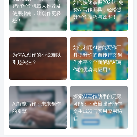
如何快速掌握2024年免
智能写作机器人推荐及
费AI写作工具，轻松提
使用指南，让创作更轻
升写作技巧与效率！
松！
如何利用AI智能写作工
为何AI创作的小说难以
具提升你的自传作文创
引起关注？
作水平？全面解析AI写
作的优势与应用！
探索AI写作助手的无限
AI智能写作：未来创作
可能：下载最强智能作
的引擎
文生成器与实用应用秘
籍