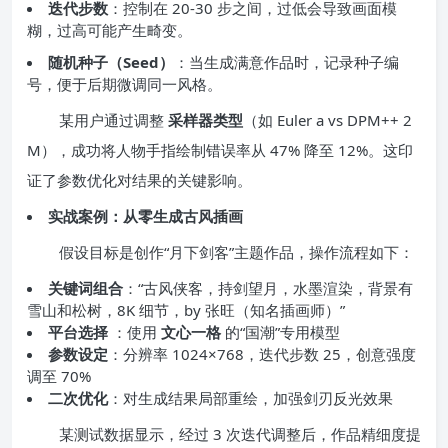
迭代步数
：控制在 20-30 步之间，过低会导致画面模
糊，过高可能产生畸变。
随机种子（Seed）
：当生成满意作品时，记录种子编
号，便于后期微调同一风格。
某用户通过调整
采样器类型
（如 Euler a vs DPM++ 2
M），成功将人物手指绘制错误率从 47% 降至 12%。这印
证了参数优化对结果的关键影响。
实战案例：从零生成古风插画
假设目标是创作“月下剑客”主题作品，操作流程如下：
关键词组合
：“古风侠客，持剑望月，水墨渲染，背景有
雪山和松树，8K 细节，by 张旺（知名插画师）”
平台选择
：使用
文心一格
的“国潮”专用模型
参数设定
：分辨率 1024×768，迭代步数 25，创意强度
调至 70%
二次优化
：对生成结果局部重绘，加强剑刃反光效果
某测试数据显示，经过 3 次迭代调整后，作品精细度提