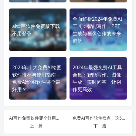
全面解析2024年免费AI
ai绘画软件免费版下载
工具：智能写作、PPT
不用登录
生成与画像创作的未来
趋势
2023年十大免费AI绘图
2024年最强免费AI工具
软件推荐与使用指南 –
合集：智能写作、图像
免费AI绘图软件哪个最
生成、实时问答，让创
好用？
作更高效
AI写作免费软件哪个好用？这3款亲测靠谱
免费AI写作软件盘点：这5款亲测好用
上一篇
下一篇