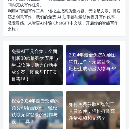
间内完成写作任务。
利用AI智能写作工具，轻松生成高质量内容。无论是文章、博客
还是创意写作，我们的免费 AI 助手都能帮助你提升写作效率，
激发灵感。来智语AI体验
ChatGPT中文版
，开启你的智能写作
之旅！
免费AI工具合集：全面
2024年最全免费AI绘图
剖析30款最强大应用与
软件汇总：无需登录，
生成软件，助力自动生
轻松生成动漫人物与PP
成文案、图像与PPT项
T！
目实现！
探索2024年最受欢迎的
如何免费获取AI智能工
免费AI绘画软件，轻松
具及软件，轻松打造高
获取无需登录的创作与
质量视频和文档？
设计工具！