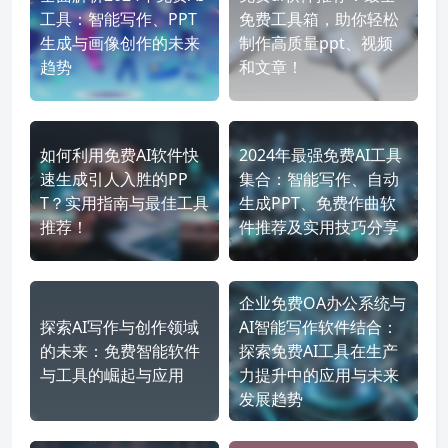
工具：智能写作、PPT
免费工具箱，助你轻松
生成与画像创作的未来
制作高质量ppt、视频
趋势
和文章！
如何利用免费AI软件快
2024年最强免费AI工具
速生成引人入胜的PP
集合：智能写作、自动
T？实用指南与最佳工具
生成PPT、免费作曲软
推荐！
件推荐及实用技巧分享
企业免费OA办公系统与
探索AI写作与创作领域
AI智能写作软件结合：
的未来：免费智能软件
探索免费AI工具在生产
与工具的崛起与应用
力提升中的应用与未来
发展趋势