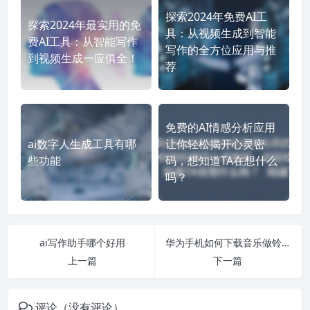
探索2024年免费AI工
探索2024年最实用的免
具：从视频生成到智能
费AI工具：从智能写作
写作的全方位应用与推
到视频生成一应俱全！
荐
免费的AI情感分析应用
ai数字人生成工具有哪
让你轻松揭开心灵密
些功能
码，想知道TA在想什么
吗？
ai写作助手哪个好用
华为手机如何下载音乐做铃声
上一篇
下一篇
评论（没有评论）