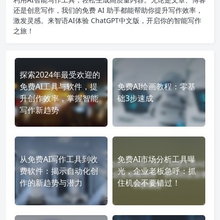
还是创意写作，我们的免费 AI 助手都能帮助你提升写作效率，
激发灵感。来智语AI体验
ChatGPT中文版
，开启你的智能写作
之旅！
探索2024年最受欢迎的
免费AI工具与软件，提
免费AI绘画教程：零基
升创作效率，掌握智能
础3步速成
写作新趋势
从免费AI写作工具到收
免费AI市场分析工具曝
费软件：揭示自动化创
光，企业老板急呼：抓
作的新趋势与潜力
住机会不要错过！