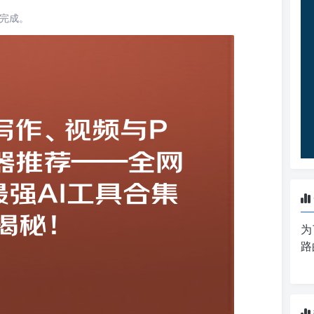
读完成。
为
路