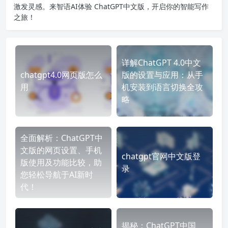
激发灵感。来智语AI体验
ChatGPT中文版
，开启你的智能写作
之旅！
详解ChatGPT 4.0中文
chatgpt4.0网页版怎么
版的设置与应用：从手
用
机安装到语言切换全攻
略
全面解析：ChatGPT中
文版的网页设置、手机
chatgpt官网中文版登
版使用及功能比较，助
录
您轻松导航于AI新时
代！
揭秘：ChatGPT中国