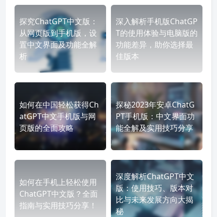
探究ChatGPT中文版：
深入解析手机版ChatGP
从网页版到手机版，设
T的使用体验与电脑版的
置中文界面及功能全解
功能差异，助你选择最
析
佳版本
如何在中国轻松获得Ch
探秘2023年安卓ChatG
atGPT中文手机版与网
PT手机版：中文界面功
页版的全面攻略
能全解及实用技巧分享
深度解析ChatGPT中文
如何在手机上轻松使用
版：使用技巧、版本对
ChatGPT中文版？全面
比与未来发展方向大揭
指南与实用技巧分享！
秘