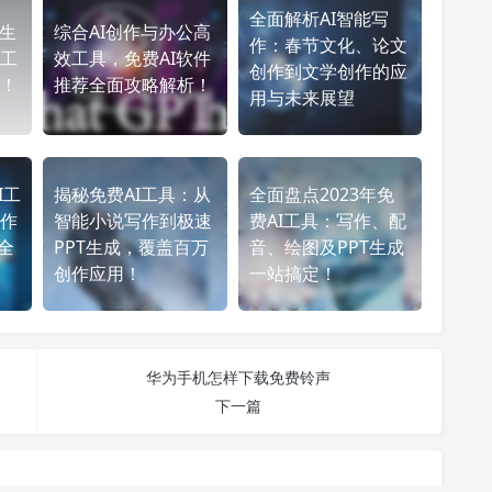
全面解析AI智能写
频生
综合AI创作与办公高
作：春节文化、论文
工
效工具，免费AI软件
创作到文学创作的应
！
推荐全面攻略解析！
用与未来展望
I工
揭秘免费AI工具：从
全面盘点2023年免
作
智能小说写作到极速
费AI工具：写作、配
全
PPT生成，覆盖百万
音、绘图及PPT生成
创作应用！
一站搞定！
华为手机怎样下载免费铃声
下一篇