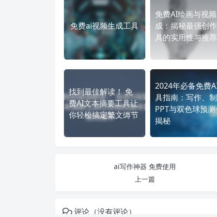
免费AI绘画与视
免费ai视频生成工具
成：揭秘最强创作
具的实用性与推荐
2024年必备免费A
找到最佳解读！ 免
具指南：写作、制
费AI文本摘要工具让
PPT与双色球预测
你轻松搞定繁文缛节
揭秘
ai写作神器 免费使用
上一篇
评论（没有评论）