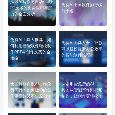
探讨AI写作与自动生成P
免费AI绘画软件排行榜
PT技术的免费应用与潜
前十名
力的全面分析
免费AI工具大推荐：如
免费AI工具大全：15款
何利用智能软件轻松制
可以轻松提升办公效率
作PPT与创作文案的全
的智能软件推荐！
攻略
全面解析百度AI写作免
探索那些免费的AI工
费工具：如何让你的创
具：从智能写作到视频
作更高效又不失原创性
制作，让创作更轻松！