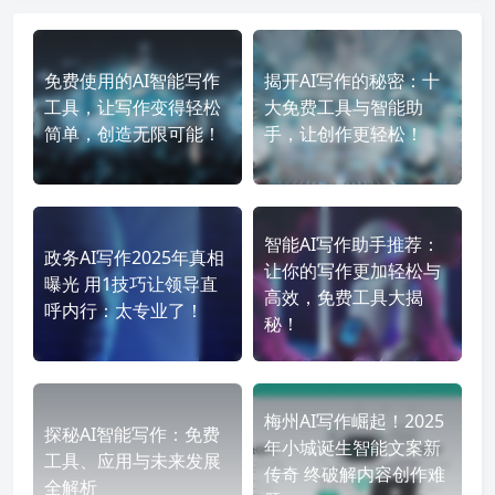
免费使用的AI智能写作
揭开AI写作的秘密：十
工具，让写作变得轻松
大免费工具与智能助
简单，创造无限可能！
手，让创作更轻松！
智能AI写作助手推荐：
政务AI写作2025年真相
让你的写作更加轻松与
曝光 用1技巧让领导直
高效，免费工具大揭
呼内行：太专业了！
秘！
梅州AI写作崛起！2025
探秘AI智能写作：免费
年小城诞生智能文案新
工具、应用与未来发展
传奇 终破解内容创作难
全解析