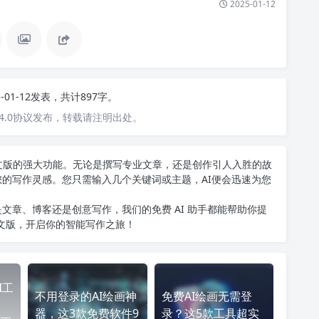
2025-01-12
5-01-12发表，共计897字。
4.0协议发布，转载请注明出处。
T中文版的强大功能。无论是撰写专业文章，还是创作引人入胜的故
您的写作灵感。您只需输入几个关键词或主题，AI便会迅速为您
文章、博客还是创意写作，我们的免费 AI 助手都能帮助你提
中文版
，开启你的智能写作之旅！
I工
不用登录的AI绘画神
免费AI绘画无需登
器，这3款免费软件9
录？这5款工具超实