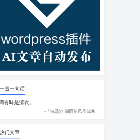
一言一句话
间有味是清欢。
-「
浣溪沙·细雨斜风作晓寒
」
热门文章