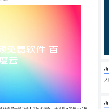
人
的迅猛发展为我们带来了许多便利，尤其是在视频生成领