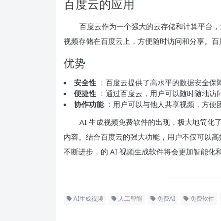
百度云的应用
百度云作为一个强大的云存储和计算平台，为
视频存储在百度云上，方便随时访问和分享。百
优势
安全性
：百度云提供了高水平的数据安全保
便捷性
：通过百度云，用户可以随时随地访
协作功能
：用户可以与他人共享视频，方便
AI 生成视频免费软件的出现，极大地简
内容。结合百度云的强大功能，用户不仅可以高
不断进步，的 AI 视频生成软件将会更加智能
AI生成视频
人工智能
免费AI
免费软件