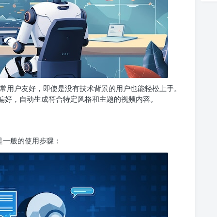
得非常用户友好，即使是没有技术背景的用户也能轻松上手。
和偏好，自动生成符合特定风格和主题的视频内容。
下是一般的使用步骤：