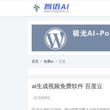
首页
免费ai
正文
ai生成视频免费软件 百度云
没有评论
共计 897 个字符，预计需要花费 3 分钟才能阅