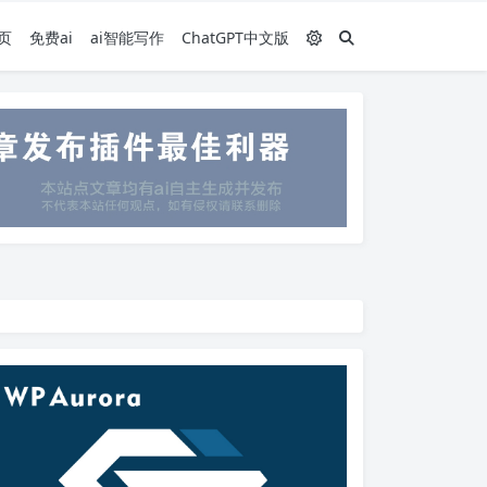
页
免费ai
ai智能写作
ChatGPT中文版