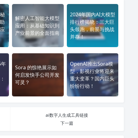
秘
2024年国内AI大模型
解密人工智能大模型
何助
排行榜揭晓：三大巨
应用：从基础知识到
应
头领跑，前景与挑战
产业前景的全面指南
并存！
5年
OpenAI推出Sora模
Sora 的惊艳展示如
型，影视行业将迎来
何启发快手公司开发
：
重大变革？国内巨头
可灵？
纷纷行动！
ai数字人生成工具链接
下一篇