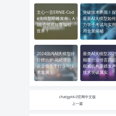
文心一言ERNIE-Cod
突破技术界限！探
e大模型即将发布，A
最新AI大模型如
I能否彻底颠覆编程
力学子考试与实用
世界？
用全景揭秘
2024国内AI大模型排
垂类AI大模型202
行榜出炉-揭晓哪些
颠覆行业传言四起
企业领先于行业与技
权威机构重磅发声
术发展！
技术突破属实
chatgpt4.0官网中文版
上一篇