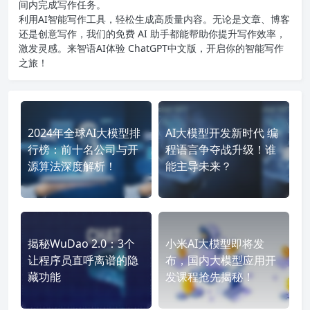
间内完成写作任务。
利用AI智能写作工具，轻松生成高质量内容。无论是文章、博客
还是创意写作，我们的免费 AI 助手都能帮助你提升写作效率，
激发灵感。来智语AI体验
ChatGPT中文版
，开启你的智能写作
之旅！
2024年全球AI大模型排
AI大模型开发新时代 编
行榜：前十名公司与开
程语言争夺战升级！谁
源算法深度解析！
能主导未来？
揭秘WuDao 2.0：3个
小米AI大模型即将发
让程序员直呼离谱的隐
布，国内大模型应用开
藏功能
发课程抢先揭秘！