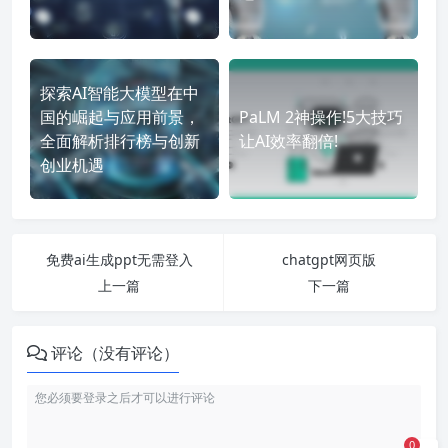
探索AI智能大模型在中
国的崛起与应用前景，
PaLM 2神操作!5大技巧
全面解析排行榜与创新
让AI效率翻倍!
创业机遇
免费ai生成ppt无需登入
chatgpt网页版
上一篇
下一篇
评论（没有评论）
0