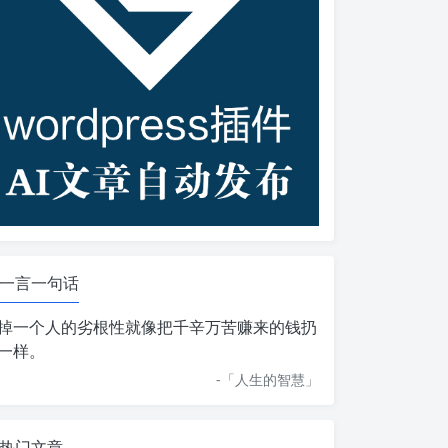
一言一句话
掉一个人的劣根性就像把千辛万苦赚来的钱扔
一样。
-「
人生的智慧
」
热门文章