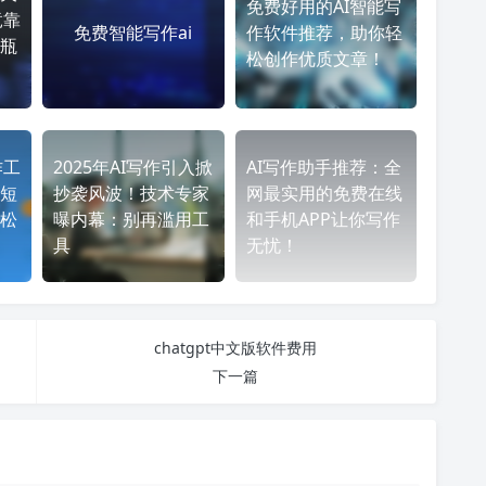
免费好用的AI智能写
竟靠
免费智能写作ai
作软件推荐，助你轻
瓶
松创作优质文章！
作工
2025年AI写作引入掀
AI写作助手推荐：全
短
抄袭风波！技术专家
网最实用的免费在线
松
曝内幕：别再滥用工
和手机APP让你写作
具
无忧！
chatgpt中文版软件费用
下一篇