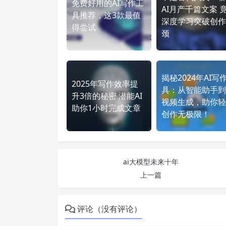
免费好用的AI写作工
AI月产千篇文案 
具推荐，这3款最值
深度学习突破创作
得尝试
颈
揭秘2024年AI写
2025年写作效率提
具：从智能助手到
升3倍的秘密 潜能AI
视频生成，助你轻
助你1小时完成文章
创作无极限！
ai大模型未来十年
上一篇
评论（没有评论）