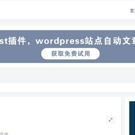
首
读完成。