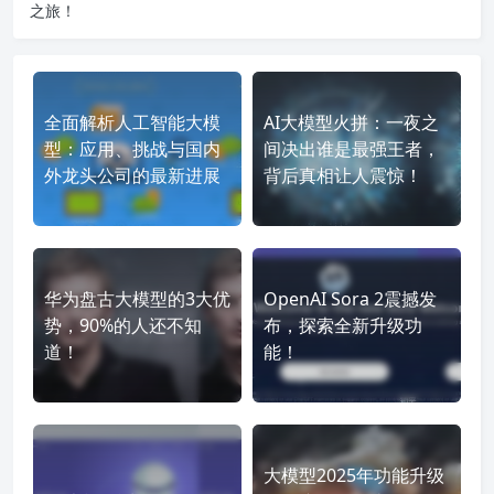
之旅！
全面解析人工智能大模
AI大模型火拼：一夜之
型：应用、挑战与国内
间决出谁是最强王者，
外龙头公司的最新进展
背后真相让人震惊！
华为盘古大模型的3大优
OpenAI Sora 2震撼发
势，90%的人还不知
布，探索全新升级功
道！
能！
大模型2025年功能升级