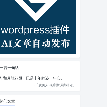
一言一句话
灯和月就花阴，已是十年踪迹十年心。
-「
虞美人·银床渐沥青梧老
」
热门文章