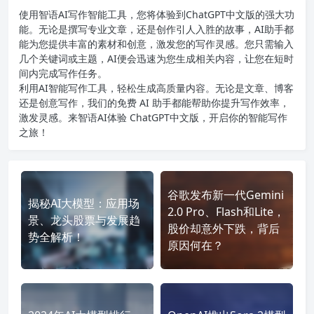
使用智语
AI写作
智能工具，您将体验到ChatGPT中文版的强大功
能。无论是撰写专业文章，还是创作引人入胜的故事，AI助手都
能为您提供丰富的素材和创意，激发您的写作灵感。您只需输入
几个关键词或主题，AI便会迅速为您生成相关内容，让您在短时
间内完成写作任务。
利用AI智能写作工具，轻松生成高质量内容。无论是文章、博客
还是创意写作，我们的免费 AI 助手都能帮助你提升写作效率，
激发灵感。来智语AI体验
ChatGPT中文版
，开启你的智能写作
之旅！
谷歌发布新一代Gemini
揭秘AI大模型：应用场
2.0 Pro、Flash和Lite，
景、龙头股票与发展趋
股价却意外下跌，背后
势全解析！
原因何在？