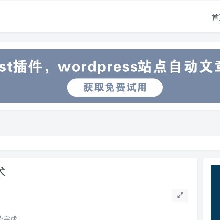
首
术
阅读完成。