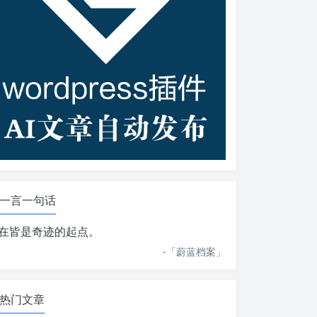
一言一句话
在皆是奇迹的起点。
-「
蔚蓝档案
」
热门文章